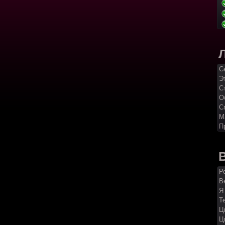
С
Э
С
О
С
М
П
Р
Ве
Я
Т
Ц
Ц