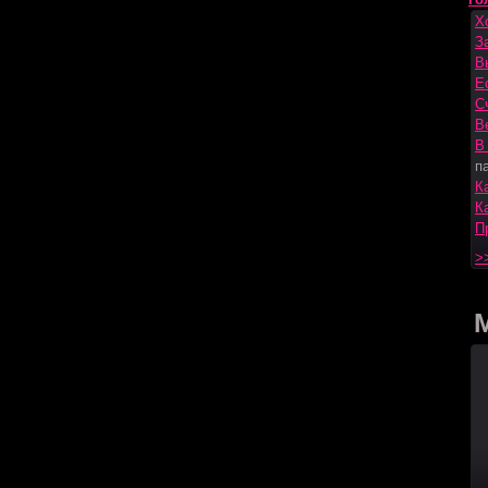
Х
З
В
Е
С
В
В
п
К
К
П
>