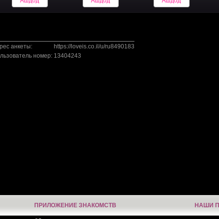
Ашдод
Ашдод
Ашдод
рес анкеты:
https://loveis.co.il/u/ru8490183
льзователь номер:
13404243
ПРИЛОЖЕНИЕ ЗНАКОМСТВ
НАШИ 