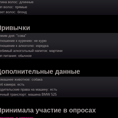
лина волос: длинные
ип волос: прямые
вет волос: блонд
Привычки
ежим дня: "сова"
тношение к курению: не курю
тношение к алкоголю: изредка
юбимый алкогольный напиток: мартини
ип питания: обычное
Дополнительные данные
омашнее животное: собака
еб камера: есть
одительские права на машину: есть
ичный транспорт: машина BMW 525
Принимала участие в опросах
лосовать в опросах