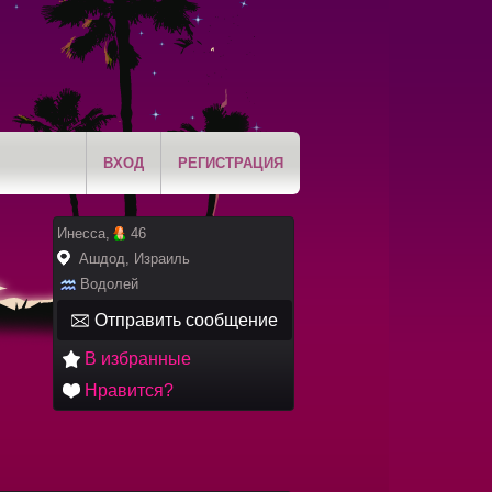
ВХОД
РЕГИСТРАЦИЯ
Инесса,
46
Ашдод, Израиль
Водолей
Отправить сообщение
В избранные
Нравится?