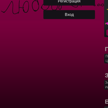
П
Ц
З
И