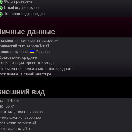
Фото проверены
Email подтвержден
Телефон подтвержден
Личные данные
емейное положение: не замужем
тнический тип: европейский
трана рождения:
Украина
бразование: среднее
пециализация: красота и мода
атериальное положение: выше среднего
роживание: в своей квартире
Внешний вид
ост: 178 см
с: 68 кг
 выгляжу: очень хорошо
елосложение: стройное
вет кожи: загорелый
вет глаз: голубые