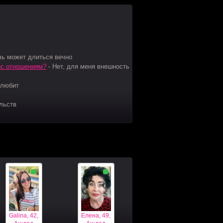
вь может длиться вечно
нс отношениям?
-
Нет, для меня внешность
 любит
льств
Galina, 42,
Елена, 49,