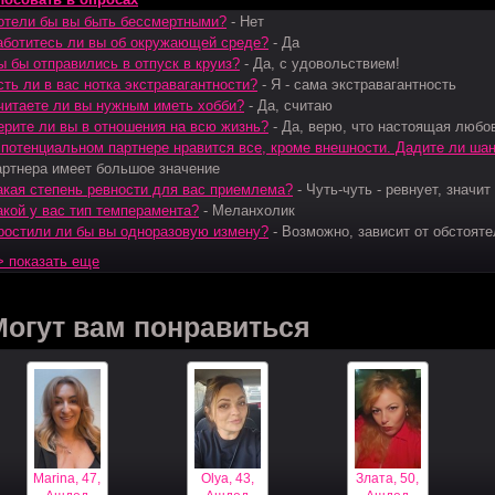
отели бы вы быть бессмертными?
-
Нет
аботитесь ли вы об окружающей среде?
-
Да
ы бы отправились в отпуск в круиз?
-
Да, с удовольствием!
сть ли в вас нотка экстравагантности?
-
Я - сама экстравагантность
читаете ли вы нужным иметь хобби?
-
Да, считаю
ерите ли вы в отношения на всю жизнь?
-
Да, верю, что настоящая любо
 потенциальном партнере нравится все, кроме внешности. Дадите ли ша
артнера имеет большое значение
акая степень ревности для вас приемлема?
-
Чуть-чуть - ревнует, значит
акой у вас тип темперамента?
-
Меланхолик
ростили ли бы вы одноразовую измену?
-
Возможно, зависит от обстояте
> показать еще
Могут вам понравиться
Marina, 47,
Olya, 43,
Злата, 50,