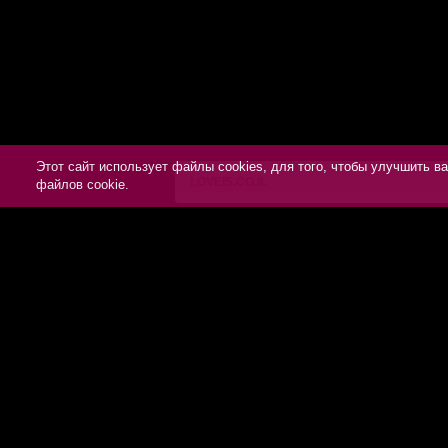
Этот сайт использует файлы cookies, для того, чтобы улучшить 
LOVEIS.CO.IL
файлов cookie.
Соглашение
Политика конфиденциальности
Помощь
Контакты
Пишут о нас
Партнерам
Отзывы клиентов
Для людей с ограниченными возможност
«loveis.co.il» - участник международной сет