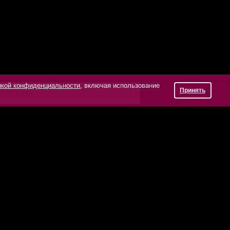
икой конфиденциальности
, включая использование
Принять
ПАРТНЕРЫ
ublikas Laukums 3, Riga, LV-1010, Latvia.