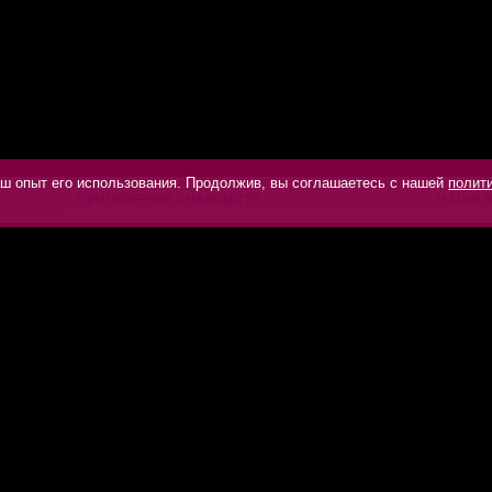
ваш опыт его использования. Продолжив, вы соглашаетесь с нашей
полит
ПРИЛОЖЕНИЕ ЗНАКОМСТВ
НАШИ 
О приложении знакомств
Знакомства Android
Знакомства iOS
Чат бот знакомств Елена
ями
и сайтов знакомств, принадлежит и управляется компанией SIFRA LLC, Rep