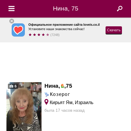
Нина, 75
Официальное приложение сайта loveis.co.il
Установите наши знакомства сейчас!
Скачать
(7248)
Нина,
,
75
6
Козерог
Кирьят Ям, Израиль
была 17 часов назад