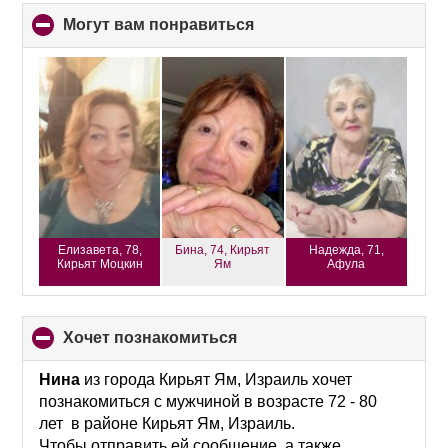
Могут вам понравиться
click
to
collapse
contents
Елизавета, 78,
Бина, 74,
Кирьят
Надежда, 71,
Кирьят Моцкин
Ям
Афула
хочет познакомиться
click
to
collapse
Нина
из города Кирьят Ям, Израиль хочет
contents
познакомиться с мужчиной в возрасте 72 - 80
лет в районе Кирьят Ям, Израиль.
Чтобы отправить ей сообщение, а также