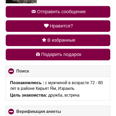
Отправить сообщение
Нравится?
В избранные
Подарить подарок
Поиск
click
to
collapse
Познакомлюсь :
с мужчиной в возрасте 72 - 80
contents
лет
в районе
Кирьят Ям, Израиль
Цель знакомства:
дружба, встреча
Верификация анкеты
click