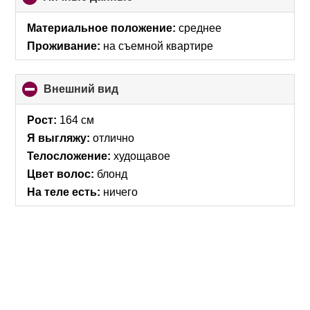
to
collapse
Материальное положение:
среднее
contents
Проживание:
на съемной квартире
Внешний вид
click
to
collapse
Рост:
164 см
contents
Я выгляжу:
отлично
Телосложение:
худощавое
Цвет волос:
блонд
На теле есть:
ничего