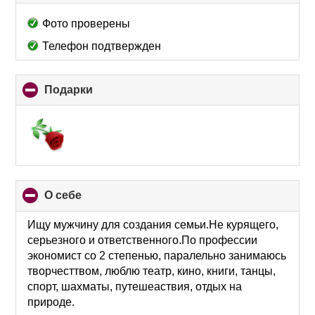
to
collapse
Фото проверены
contents
Телефон подтвержден
Подарки
click
to
collapse
contents
О себе
click
to
collapse
Ищу мужчину для создания семьи.Не курящего,
contents
серьезного и ответственного.По профессии
экономист со 2 степенью, паралельно занимаюсь
творчесттвом, люблю театр, кино, книги, танцы,
спорт, шахматы, путешеаствия, отдых на
природе.