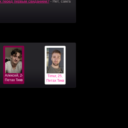
ях перед первым свиданием?
-
Нет, сам/а
Алексей, 24,
Timur, 25,
Петах Тиква
Петах Тиква