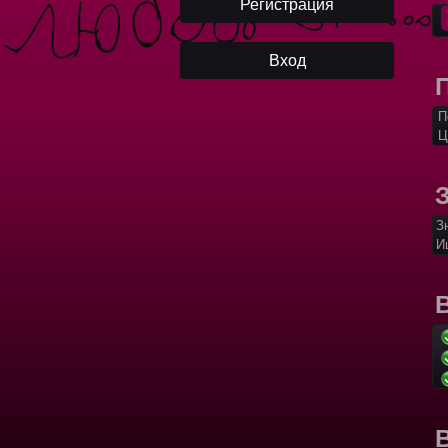
П
Ц
З
И