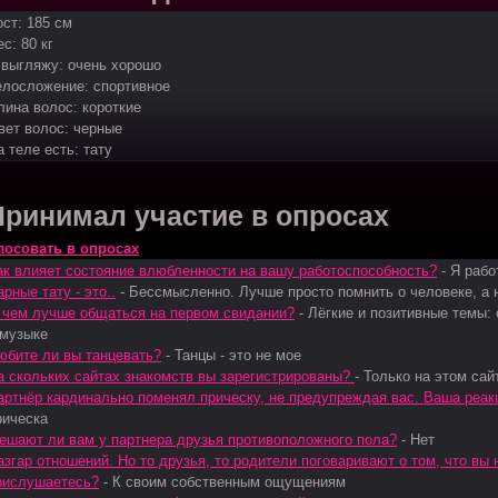
ост: 185 см
с: 80 кг
 выгляжу: очень хорошо
елосложение: спортивное
лина волос: короткие
вет волос: черные
а теле есть: тату
Принимал участие в опросах
лосовать в опросах
ак влияет состояние влюбленности на вашу работоспособность?
-
Я рабо
арные тату - это..
-
Бессмысленно. Лучше просто помнить о человеке, а н
 чем лучше общаться на первом свидании?
-
Лёгкие и позитивные темы:
 музыке
юбите ли вы танцевать?
-
Танцы - это не мое
а скольких сайтах знакомств вы зарегистрированы?
-
Только на этом сай
артнёр кардинально поменял прическу, не предупреждая вас. Ваша реак
рическа
ешают ли вам у партнера друзья противоположного пола?
-
Нет
азгар отношений. Но то друзья, то родители поговаривают о том, что вы
рислушаетесь?
-
К своим собственным ощущениям