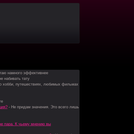
таю намного эффективнее
е набивать тату
 о хобби, путешествиях, любимых фильмах
те
ция?
-
Не придам значения. Это всего лишь
 не пара. К чьему мнению вы