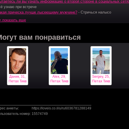
ытаетесь ли вы узнать информацию о второй стороне в социальных сет
сё узнаю при встрече
акая прическа лучше лысеющему мужчине?
-
Стричься налысо
> показать еще
Могут вам понравиться
Даник, 31,
Alex, 29,
Sergey, 25,
Петах Тиква
Петах Тиква
Петах Тиква
рес анкеты:
https://loveis.co.il/u/ru6036781288149
льзователь номер:
15574749