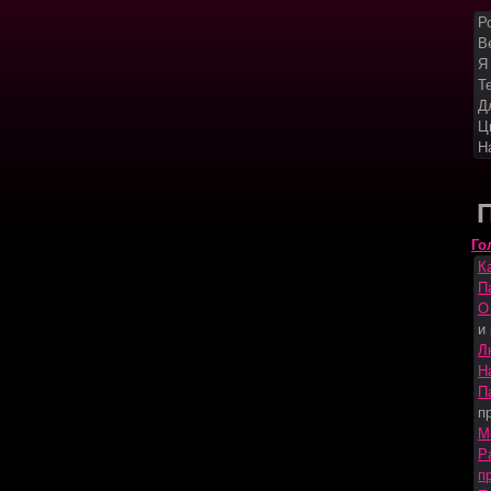
Р
Ве
Я
Т
Д
Ц
Н
Го
К
П
О
и
Л
Н
П
п
М
Р
п