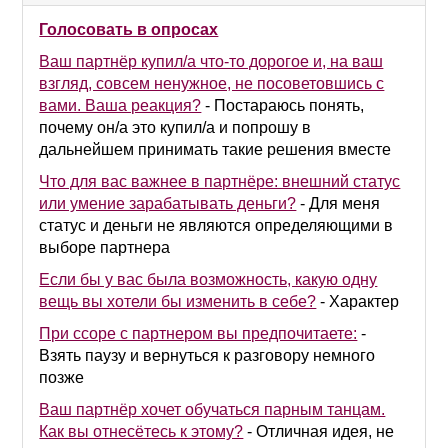
to
collapse
Голосовать в опросах
contents
Ваш партнёр купил/а что-то дорогое и, на ваш
взгляд, совсем ненужное, не посоветовшись с
вами. Ваша реакция?
-
Постараюсь понять,
почему он/а это купил/а и попрошу в
дальнейшем принимать такие решения вместе
Что для вас важнее в партнёре: внешний статус
или умение зарабатывать деньги?
-
Для меня
статус и деньги не являются определяющими в
выборе партнера
Если бы у вас была возможность, какую одну
вещь вы хотели бы изменить в себе?
-
Характер
При ссоре с партнером вы предпочитаете:
-
Взять паузу и вернуться к разговору немного
позже
Ваш партнёр хочет обучаться парным танцам.
Как вы отнесётесь к этому?
-
Отличная идея, не