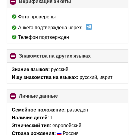
Верификация анкеты
click
to
collapse
Фото проверены
contents
Анкета подтверждена через:
Телефон подтвержден
Знакомства на других языках
click
to
collapse
Знание языков:
русский
contents
Ищу знакомства на языках:
русский, иврит
Личные данные
click
to
collapse
Семейное положение:
разведен
contents
Наличие детей:
1
Этнический тип:
европейский
Страна рождения:
Россия