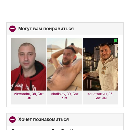
Могут вам понравиться
click
to
collapse
contents
Alexandru, 38,
Бат
Vladislav, 39,
Бат
Константин, 35,
Ям
Ям
Бат Ям
хочет познакомиться
click
to