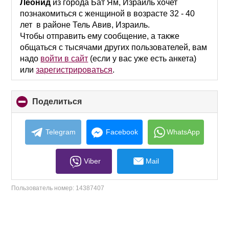
collapse
Леонид
из города Бат Ям, Израиль хочет
contents
познакомиться с женщиной в возрасте 32 - 40
лет в районе Тель Авив, Израиль.
Чтобы отправить ему сообщение, а также
общаться с тысячами других пользователей, вам
надо
войти в сайт
(если у вас уже есть анкета)
или
зарегистрироваться
.
Поделиться
click
to
collapse
contents
Telegram
Facebook
WhatsApp
Viber
Mail
Пользователь номер:
14387407