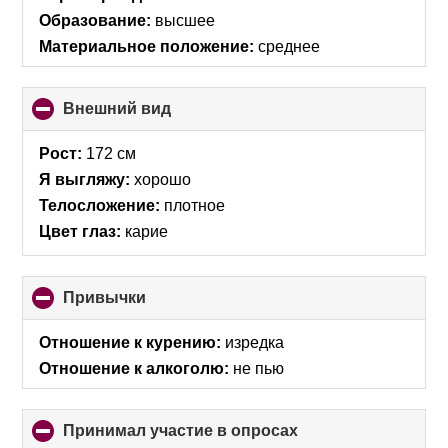
Образование:
высшее
Материальное положение:
среднее
Внешний вид
click
to
collapse
Рост:
172 см
contents
Я выгляжу:
хорошо
Телосложение:
плотное
Цвет глаз:
карие
Привычки
click
to
collapse
Отношение к курению:
изредка
contents
Отношение к алкоголю:
не пью
Принимал участие в опросах
click