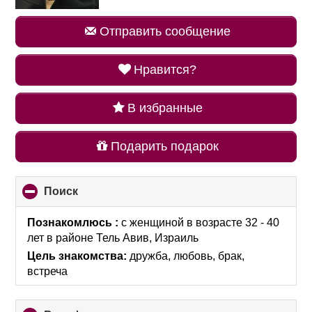
Отправить сообщение
Нравится?
В избранные
Подарить подарок
Поиск
click
to
collapse
Познакомлюсь :
с женщиной в возрасте 32 - 40
contents
лет
в районе
Тель Авив, Израиль
Цель знакомства:
дружба, любовь, брак,
встреча