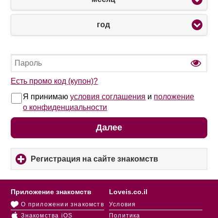
год
Есть промо код (купон)?
Я принимаю
условия соглашения
и
положение
о конфиденциальности
Далее
Регистрация на сайте знакомств
click
to
expand
contents
Приложение знакомств
Loveis.co.il
О приложении знакомств
Условия
Знакомства iOS
Политика