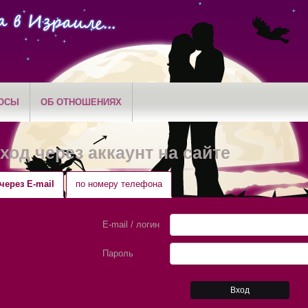
ОСЫ
ОБ ОТНОШЕНИЯХ
ход через аккаунт на сайте
через E-mail
по номеру телефона
E-mail / логин
Пароль