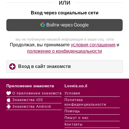
или
Вход через социальные сети
Войти через Google
мы не публикуем никакой информации в ваши соц. сети
Продолжая, вы принимаете
условия соглашения
и
положение о конфиденциальности
Вход в сайт знакомств
click
to
expand
contents
Приложение знакомств
Loveis.co.il
О приложении знакомств
Условия
Знакомства iOS
Политика
конфиденциальности
Знакомства Android
Помощь
Пишут о нас
Контакты